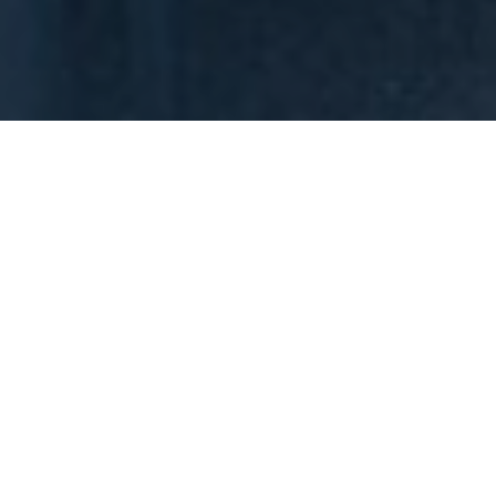
Asunto Oy Hyvinkään Höyryveturi
Talon tiedot
Osoite
Uudenmaankatu 23, 05800 Hyvinkää
Uudiskohde
Kyllä
Rakennuksen tyyppi
Kerrostalo
Rakennusvuosi
valmistunut 2022